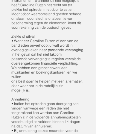
instrumenten. Wanneer dit niet mogelijk is
heeft Caroline Rutten het recht om ter
plekke het optreden niet door te zetten.
Mocht door weersomstandigheden schade
ontstaan, door slechte of absentie van
bescherming tegen de elementen, komt dit
voor rekening van de opdrachtgever.
Ziekte of uitval
• Wanneer Caroline Rutten of een van de
bandleden onverhoopt uitvalt wordt in
overleg gekeken naar passende vervanging.
In het geval dat het niet lukt om
passende vervanging te regelen vervalt de
overeengekomen financiële verplichting.
We hebben een groot netwerk aan
muzikanten en boekingskantoren, en we
zullen
ons best doen te helpen met een alternatief,
daar waar het in de redelijke zin
mogelijk is.
Annulering
• Indien het optreden geen doorgang kan
vinden vanwege een reden die niet
toegerekend kan worden aan Caroline
Rutten zijn de volgende annuleringskosten
verschuldigd, te voldoen binnen 14 dagen
na datum van annuleren:
• Bij annulering tot zes maanden voor de