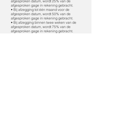
afgesproken datum, wordt 25% van de
afgesproken gage in rekening gebracht.
• Bij afzegging tot één maand voor de
afgesproken datum, wordt 50% van de
afgesproken gage in rekening gebracht.
• Bij afzegging binnen twee weken van de
afgesproken datum, wordt 75% van de
afgesproken gage in rekening gebracht.
Bij een herboeking kan (een deel van) de in
rekening gebrachte kosten besproken
worden. Informeer eventueel naar de
mogelijkheden om de annuleringskosten te
verzekeren bij uw
verzekeringsadviseur/verzekeraar.
Betaling
Na het optreden zal per mail een factuur
gestuurd worden met de vooraf
overeengekomen
prijs. Het bedrag dient u binnen de op de
factuur gestelde tijd over te maken aan de
band. U hoeft vooraf dus geen aanbetaling
te doen.
Aansprakelijkheid
Alle toegebrachte schade aan de
bezittingen of personen veroorzaakt tijdens
en rondom het
optreden dienen te worden vergoed door de